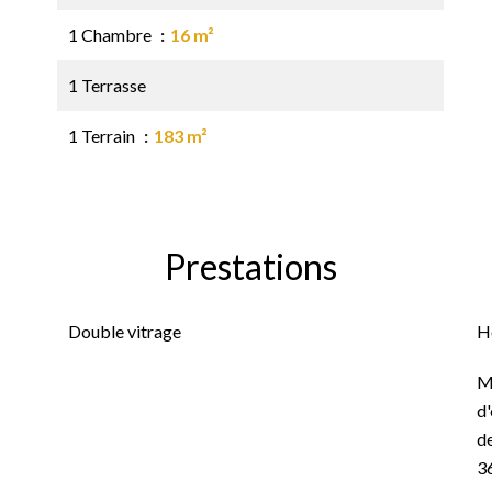
1 Chambre
16 m²
1 Terrasse
1 Terrain
183 m²
Prestations
Double vitrage
H
M
d'
de
3