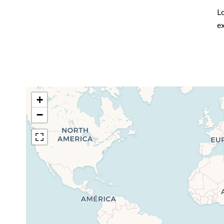
L
ex
+
−