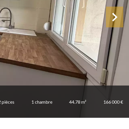
2 pièces
1 chambre
44.78 m²
166 000 €