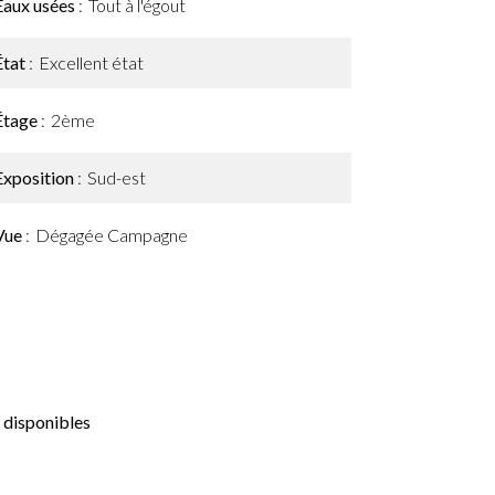
Eaux usées
Tout à l'égout
État
Excellent état
Étage
2ème
Exposition
Sud-est
Vue
Dégagée Campagne
 disponibles