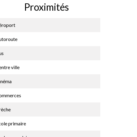
Proximités
éroport
utoroute
us
ntre ville
inéma
ommerces
rèche
cole primaire