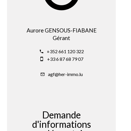
Aurore GENSOUS-FIABANE
Gérant
+352 661 120 322
+33 6 87 68 79 07
agf@her-immo.lu
Demande
d'informations