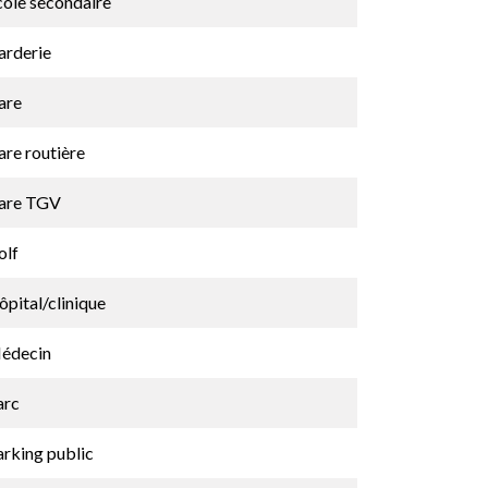
cole secondaire
arderie
are
are routière
are TGV
olf
pital/clinique
édecin
arc
arking public