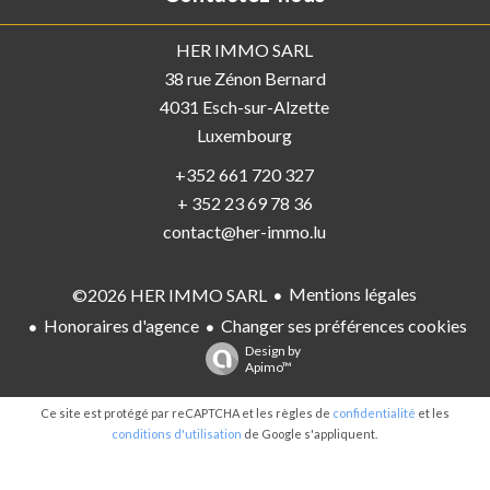
HER IMMO SARL
38 rue Zénon Bernard
4031
Esch-sur-Alzette
Luxembourg
+352 661 720 327
+ 352 23 69 78 36
contact@her-immo.lu
Mentions légales
©2026 HER IMMO SARL
Honoraires d'agence
Changer ses préférences cookies
Design by
Apimo™
Ce site est protégé par reCAPTCHA et les règles de
confidentialité
et les
conditions d'utilisation
de Google s'appliquent.